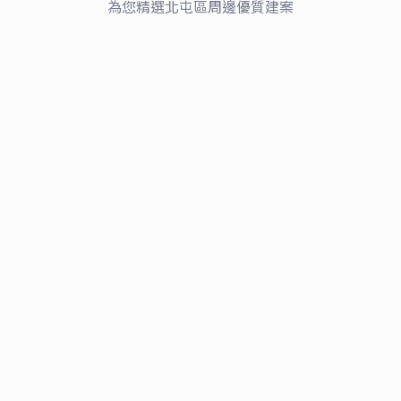
總太共好
為您精選
北屯區
周邊優質建案
近一年租金行情
11,500–15,500
3
近一年租金行情
/月
28,000
2
/月
行情參考
行情參考