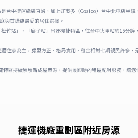
點是台中捷運綠線直通，加上好市多（Costco）台中北屯店坐
庭與首購族最愛的居住選擇。
「松竹站」、「廍子站」串連機捷特區，往台中火車站約15分鐘
屋整層住家為主，房型方正、格局實用，租金相對七期親民許多，
5在機捷特區持續累積新成屋案源，提供最即時的租屋配對服務，讓
捷運機廠重劃區
附近房源