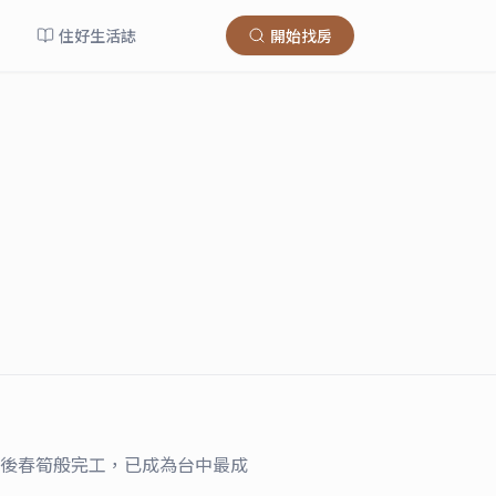
住好生活誌
開始找房
後春筍般完工，已成為台中最成