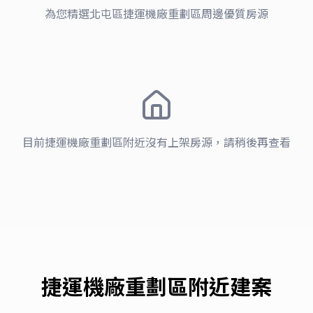
為您精選
北屯區
捷運機廠重劃區
周邊優質房源
目前
捷運機廠重劃區
附近沒有上架房源，請稍後再查看
捷運機廠重劃區
附近建案
北屯區 · 十一期重劃區
北屯區
天津15會館