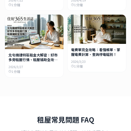
1
分鐘
1
分鐘
電費單完全攻略：看懂帳單、掌
握電費計算、查詢停電組別！
北屯機捷特區租金大解密：好市
多旁租屋行情、租屋補助全攻
2026/3/23
略！
1
分鐘
2026/3/27
1
分鐘
租屋常見問題 FAQ