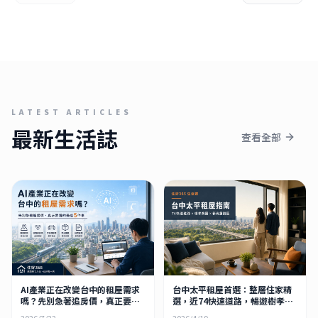
LATEST ARTICLES
最新生活誌
查看全部
AI產業正在改變台中的租屋需求
台中太平租屋首選：整層住家精
嗎？先別急著追房價，真正要看
選，近74快速道路，暢遊樹孝商
的是這5件事
圈、新光重劃區！
2026/7/22
2026/4/19