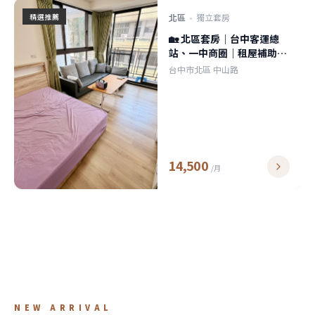
·
精選推薦
北區
獨立套房
🏡 北區套房｜台中客運總
站、一中商圈｜租屋補助、
垃圾處理
台中市北區 中山路
14,500
/月
NEW ARRIVAL