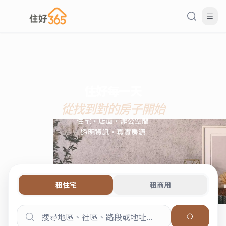
住好每一天
從找到對的房子開始
住宅・店面・辦公空間
透明資訊・真實房源
租住宅
租商用