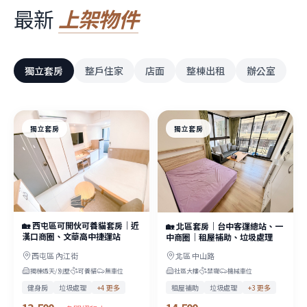
最新
上架物件
獨立套房
整戶住家
店面
整棟出租
辦公室
獨立套房
獨立套房
🏡 西屯區可開伙可養貓套房｜近
🏡 北區套房｜台中客運總站、一
漢口商圈、文華高中捷運站
中商圈｜租屋補助、垃圾處理
西屯區 內江街
北區 中山路
獨棟透天/別墅
可養貓
無車位
社區大樓
禁寵
機械車位
健身房
垃圾處理
+
4
更多
租屋補助
垃圾處理
+
3
更多