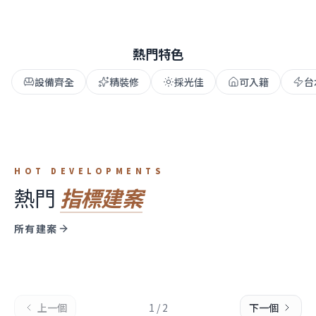
熱門特色
設備齊全
精裝修
採光佳
可入籍
台
HOT DEVELOPMENTS
熱門
指標建案
台中市 ·
台中市 · 北屯區
台中市 ·
亞哥City Inn
所有建案
台中市 ·
登陽上清宇
達麗創世紀
崇德文心柏悅
近一年租金行情
30,000
30,000
/月
/月
25,000
10,200–11,000
/月
/月
1 間可租
1 間可租
1 間可租
行情參考
上一個
1
/
2
下一個