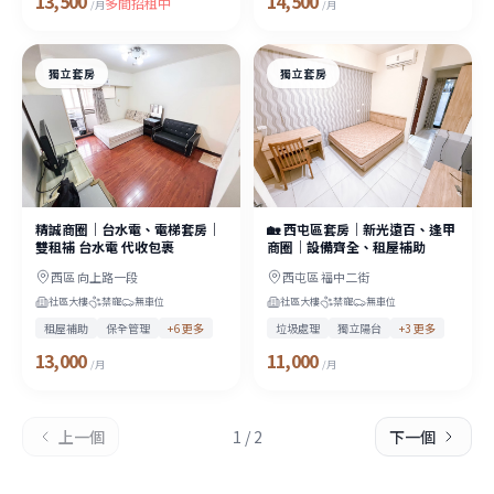
13,500
14,500
多間招租中
/月
/月
獨立套房
獨立套房
精誠商圈｜台水電、電梯套房｜
🏡 西屯區套房｜新光遠百、逢甲
雙租補 台水電 代收包裹
商圈｜設備齊全、租屋補助
西區 向上路一段
西屯區 福中二街
社區大樓
禁寵
無車位
社區大樓
禁寵
無車位
租屋補助
保全管理
+
6
更多
垃圾處理
獨立陽台
+
3
更多
13,000
11,000
/月
/月
上一個
1
/
2
下一個