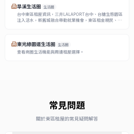
旱溪生活圈
生活圈
台中東區租屋資訊，三井LALAPORT台中、台糖生態園區
注入活水，新舊城融合帶動就業機會，東區租金親民、生
活機能提升中。住好365提供東區代租代管服務。
東光綠園道生活圈
生活圈
查看商圈生活機能與周邊租屋選擇。
常見問題
關於
東區
租屋的常見疑問解答