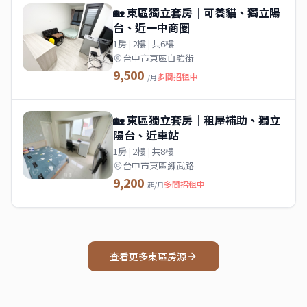
🏡 東區獨立套房｜可養貓、獨立陽
台、近一中商圈
1房
|
2樓
|
共6樓
台中市東區自強街
9,500
多間招租中
/月
🏡 東區獨立套房｜租屋補助、獨立
陽台、近車站
1房
|
2樓
|
共8樓
台中市東區練武路
9,200
多間招租中
起/月
查看更多
東區
房源