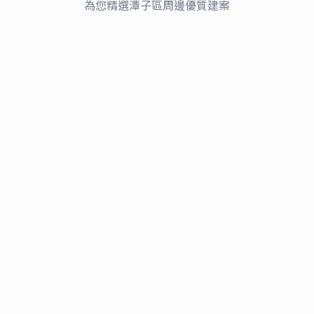
櫻花知築
為您精選
潭子區
周邊優質建案
近一年租金行情
22,200–23,800
2
近一年租金行情
/月
28,000–29,600
/月
行情參考
行情參考