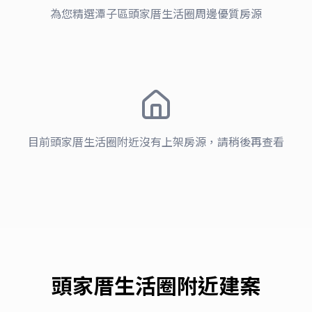
為您精選
潭子區
頭家厝生活圈
周邊優質房源
目前
頭家厝生活圈
附近沒有上架房源，請稍後再查看
頭家厝生活圈
附近建案
潭子區
潭子區 · 頭家厝生活圈
宏亞DECO+