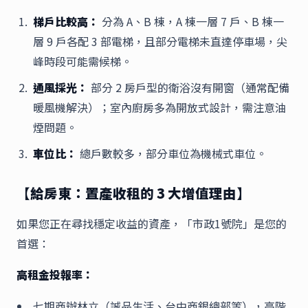
梯戶比較高：
分為 A、B 棟，A 棟一層 7 戶、B 棟一
層 9 戶各配 3 部電梯，且部分電梯未直達停車場，尖
峰時段可能需候梯。
通風採光：
部分 2 房戶型的衛浴沒有開窗（通常配備
暖風機解決）；室內廚房多為開放式設計，需注意油
煙問題。
車位比：
總戶數較多，部分車位為機械式車位。
【給房東：置產收租的 3 大增值理由】
如果您正在尋找穩定收益的資產，「市政1號院」是您的
首選：
高租金投報率：
七期商辦林立（誠品生活、台中商銀總部等），高階