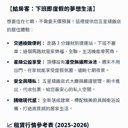
【給房客：下班即度假的夢想生活】
想要住在七期，不需要天價預算！這裡提供您五星級飯店
的居住體驗：
交通極致便利：
走路 3 分鐘就到捷運站，下班不塞
車；過個馬路就是家樂福、全聯，生活機能零死角。
星級公設享受：
頂樓設有
凌空無邊際泳池
，週末不用
出門，在家就能享受度假氛圍、遠眺七期夜景。
安全與隱私：
五星級飯店式大廳與嚴謹管理，刷卡進
出、代收包裹，給您最安心的私人空間。
精緻現代感：
全新落成建案，標配精美廚具與衛浴設
備，打造高質感的居家生活。
📈 租賃行情參考表 (2025-2026)