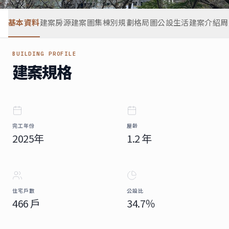
基本資料
建案房源
建案圖集
棟別規劃
格局圖
公設生活
建案介紹
周
BUILDING PROFILE
建案規格
完工年份
屋齡
2025年
1.2 年
住宅戶數
公設比
466 戶
34.7％