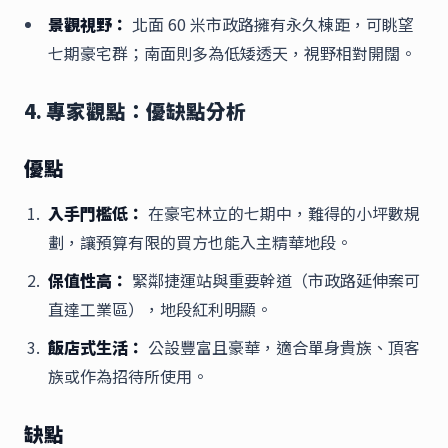
景觀視野：
北面 60 米市政路擁有永久棟距，可眺望
七期豪宅群；南面則多為低矮透天，視野相對開闊。
4. 專家觀點：優缺點分析
優點
入手門檻低：
在豪宅林立的七期中，難得的小坪數規
劃，讓預算有限的買方也能入主精華地段。
保值性高：
緊鄰捷運站與重要幹道（市政路延伸案可
直達工業區），地段紅利明顯。
飯店式生活：
公設豐富且豪華，適合單身貴族、頂客
族或作為招待所使用。
缺點