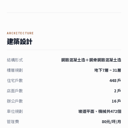
ARCHITECTURE
建築設計
結構形式
鋼筋混凝土造＋鋼骨鋼筋混凝土造
樓層規劃
地下7層 ~ 31層
住宅戶數
448 戶
店面戶數
2 戶
辦公戶數
16 戶
車位規劃
坡道平面、機械共472個
管理費
80元/坪/月