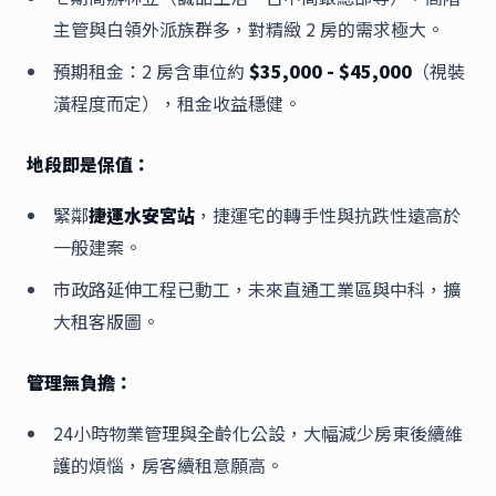
主管與白領外派族群多，對精緻 2 房的需求極大。
預期租金：2 房含車位約
$35,000 - $45,000
（視裝
潢程度而定），租金收益穩健。
地段即是保值：
緊鄰
捷運水安宮站
，捷運宅的轉手性與抗跌性遠高於
一般建案。
市政路延伸工程已動工，未來直通工業區與中科，擴
大租客版圖。
管理無負擔：
24小時物業管理與全齡化公設，大幅減少房東後續維
護的煩惱，房客續租意願高。