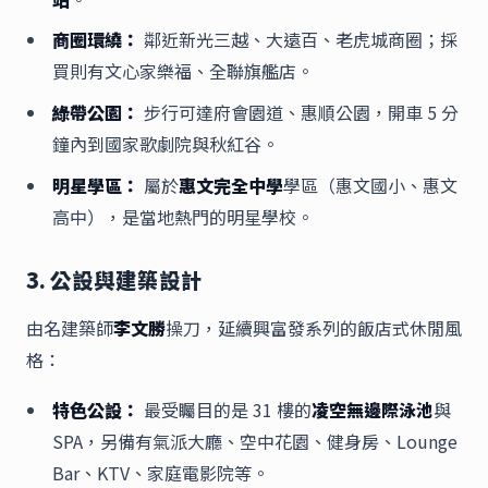
商圈環繞：
鄰近新光三越、大遠百、老虎城商圈；採
買則有文心家樂福、全聯旗艦店。
綠帶公園：
步行可達府會園道、惠順公園，開車 5 分
鐘內到國家歌劇院與秋紅谷。
明星學區：
屬於
惠文完全中學
學區（惠文國小、惠文
高中），是當地熱門的明星學校。
3. 公設與建築設計
由名建築師
李文勝
操刀，延續興富發系列的飯店式休閒風
格：
特色公設：
最受矚目的是 31 樓的
凌空無邊際泳池
與
SPA，另備有氣派大廳、空中花園、健身房、Lounge
Bar、KTV、家庭電影院等。