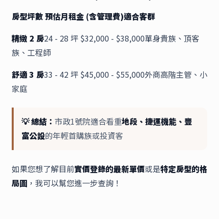
房型坪數 預估月租金 (含管理費)適合客群
精緻 2 房
24 - 28 坪 $32,000 - $38,000單身貴族、頂客
族、工程師
舒適 3 房
33 - 42 坪 $45,000 - $55,000外商高階主管、小
家庭
💡 總結：
市政1號院適合看重
地段、捷運機能、豐
富公設
的年輕首購族或投資客
如果您想了解目前
實價登錄的最新單價
或是
特定房型的格
局圖
，我可以幫您進一步查詢！