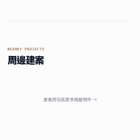
NEARBY PROJECTS
周邊建案
西屯區
西屯區
西屯區
西屯區
三信公園華廈
中港世貿天下
潤隆VVS1
佳茂康朵
台中市西屯區河南路一段
西屯區台灣大道四段
台中市西屯區文心路三段
台中市西屯區西屯路二段
周邊建案
周邊建案
周邊建案
周邊建案
查看
西屯區
更多租屋物件 →