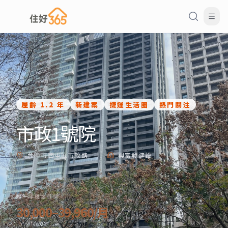
屋齡
1.2 年
新建案
捷運生活圈
熱門關注
市政1號院
台中市西屯區市政路
|
興富發建設
近一年租金行情
30,000–39,960/月