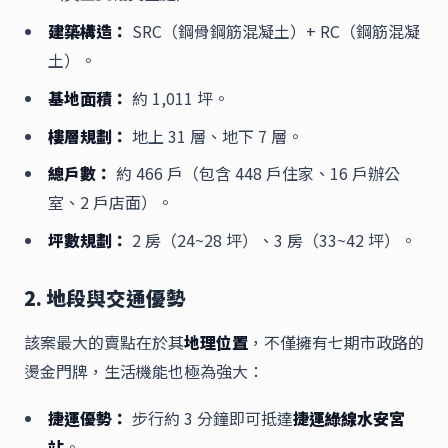
建築構造：
SRC（鋼骨鋼筋混凝土）+ RC（鋼筋混凝
土）。
基地面積：
約 1,011 坪。
樓層規劃：
地上 31 層、地下 7 層。
總戶數：
約 466 戶（包含 448 戶住家、16 戶辦公
室、2 戶店面）。
坪數規劃：
2 房（24~28 坪）、3 房（33~42 坪）。
2. 地段與交通優勢
該案最大的賣點在於其
地理位置
，不僅擁有七期市政路的
燙金門牌，生活機能也極為強大：
捷運優勢：
步行約 3 分鐘即可抵達
捷運綠線水安宮
站
。