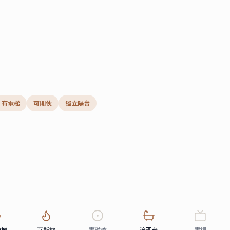
有電梯
可開伙
獨立陽台
煙機
瓦斯爐
電磁爐
流理台
電視