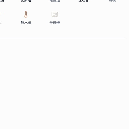
氣
熱水器
洗碗機