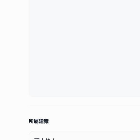
———————————————
◎川毅不動產經紀有限公司
◎(112)中市字第 02086 號
⚠️本廣告具時效性，請確認最新資訊 ※ 本廣告有效期限
所屬建案