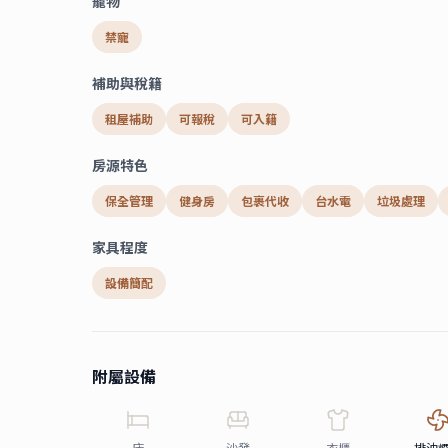
寵物
禁寵
補助與稅籍
租屋補助
可報稅
可入籍
房源特色
保全管理
健身房
包裹代收
台水電
垃圾處理
家具程度
設備簡配
附屬設備
床
沙發
衣櫃
排油