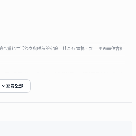
適合重視生活節奏與隱私的家庭。社區有
電梯
，加上
平面車位含租
有效率。學區機能也很加分，鄰近
葳格國中
、
葳格國際中學
，對有學
查看全部
客。此物件可
租屋補助、台水電
，對想穩定長住、降低入住壓力的家