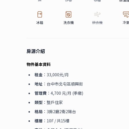
冰箱
洗衣機
烘衣機
冷
房源介紹
物件基本資料
租金
：33,000元/月
地址
：台中市北屯區順興街
管理費
：4,700 元/月 (季繳)
類型
：整戶住家
格局
：3房2廳2衛2陽台
樓層
：10F / 共15樓