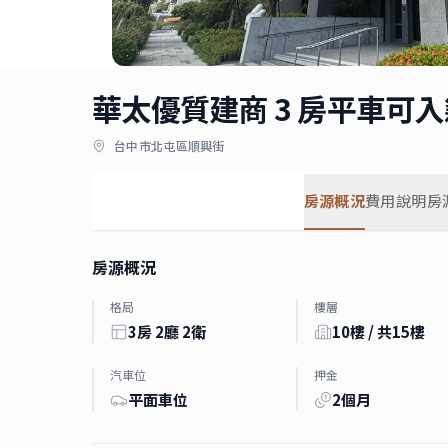
華太優質建商 3 房平車可
台中市北屯區順興街
房源概況
費用說明
房
房源概況
格局
樓層
3房 2廳 2衛
10樓 / 共15樓
汽車位
押金
平面車位
2個月