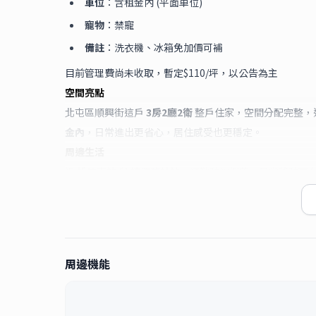
車位
：含租金內 (平面車位)
寵物
：禁寵
備註
：洗衣機、冰箱免加價可補
目前管理費尚未收取，暫定$110/坪，以公告為主
空間亮點
北屯區順興街這戶
3房2廳2衛
整戶住家，空間分配完整，
金內
，日常進出更省心，居住感受也更穩定。
周邊生活
近
松竹車站
與
捷運舊社站
，通勤動線俐落，日常移動更
齡需求的家庭特別友善。
適合族群
適合重視
通勤便利
、
學區機能
，以及需要
平面車位
的租
庭或同住族群，都很合適。
周邊機能
⏰ 成交時收取50%租金為服務費
🔎 類似物件 #台中租屋 #遇見北屯區3房
🏡 歡迎委託 #住好365 #遇見好宅