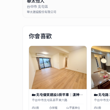
華太怡人
台中市 北屯區
華太建設股份有限公司
你會喜歡
🏡 北屯優質建設3房平車｜漢神洲
🏡 北屯
際百貨、松強國小、馬禮遜美國學
四維國小
台中市北屯區昌平東六路
台中市北
校｜游泳池、租補入戶籍
3房
禁寵
平面車位
3房