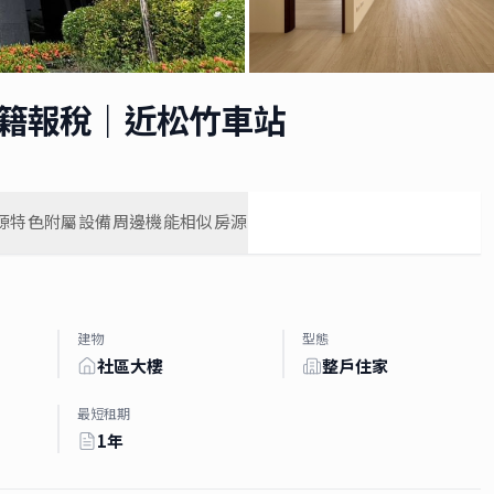
入籍報稅｜近松竹車站
源特色
附屬設備
周邊機能
相似房源
建物
型態
社區大樓
整戶住家
最短租期
1年