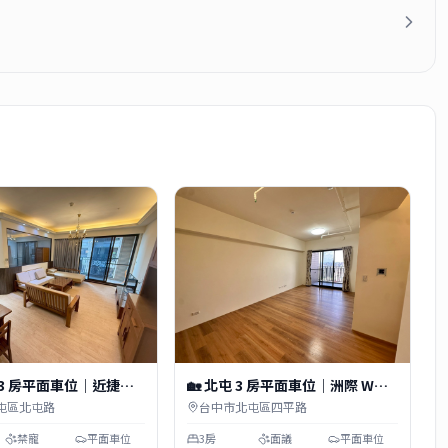
路 3 房平面車位｜近捷運
🏡 北屯 3 房平面車位｜洲際 W、
站、松竹車站
高樓景觀
屯區北屯路
台中市北屯區四平路
禁寵
平面車位
3房
面議
平面車位