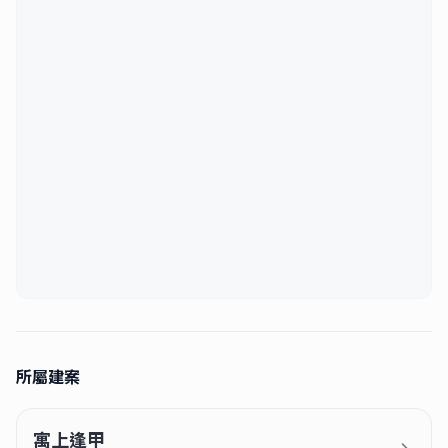
適合重視
通勤便利
、
生活機能完整
，又希望住進
整層住家
的租客。
若你在意
租屋補助
、想要帶著行李就能入住，這間會是很實用的選
擇；不過本案
禁寵
，更適合單純自住、講究居住品質的你。
⏰ 成交時收取50%租金為服務費
🔎 類似物件 #台中租屋 #遇見西屯區2房
🏡 歡迎委託 #住好365 #遇見好宅
———————————————
◎川毅不動產經紀有限公司
◎(112)中市經紀02086號
⚠️本廣告具時效性，請確認最新資訊
※ 本廣告有效期限為刊登日起七日內
所屬建案
寓上逢甲