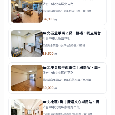
國小站、松竹車站
台中市北屯區北屯路
3房
禁寵
平面車位
13樓／共16樓
34,900
/月
🏡 北區益華街 2 房｜租補、獨立陽台
台中市北區益華街
2房
禁寵
無車位
3樓／共5樓
19,800
/月
🏡 北屯 3 房平面車位｜洲際 W、高樓
景觀
台中市北屯區四平路
3房
面議
平面車位
23樓／共24樓
30,000
/月
🏡 北屯區1房｜捷運文心崇德站、捷運
四維國小站｜可養貓、租屋補助
台中市北屯區崇德路二段
1房
可養貓
平面車位
7樓／共17樓