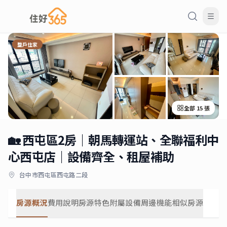
整戶住家
全部
15
張
🏡 西屯區2房｜朝馬轉運站、全聯福利中
心西屯店｜設備齊全、租屋補助
台中市西屯區西屯路二段
房源概況
費用說明
房源特色
附屬設備
周邊機能
相似房源