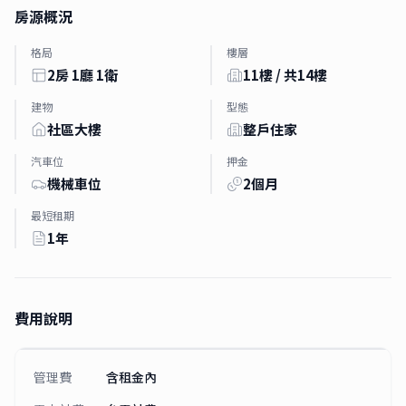
房源概況
格局
樓層
2房 1廳 1衛
11樓 / 共14樓
建物
型態
社區大樓
整戶住家
汽車位
押金
機械車位
2個月
最短租期
1年
費用說明
管理費
含租金內