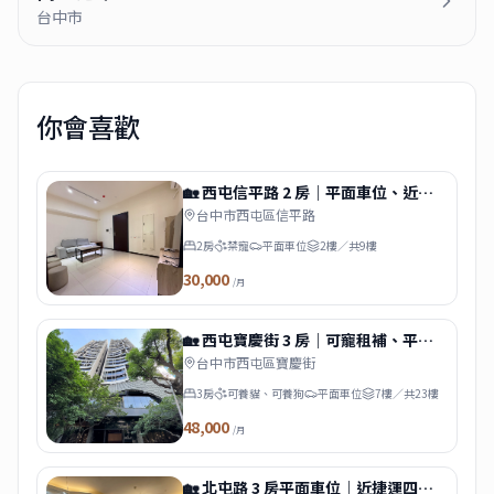
台中市
你會喜歡
🏡 西屯信平路 2 房｜平面車位、近中
央公園
台中市西屯區信平路
2房
禁寵
平面車位
2樓／共9樓
30,000
/月
🏡 西屯寶慶街 3 房｜可寵租補、平面
車位
台中市西屯區寶慶街
3房
可養貓、可養狗
平面車位
7樓／共23樓
48,000
/月
🏡 北屯路 3 房平面車位｜近捷運四維