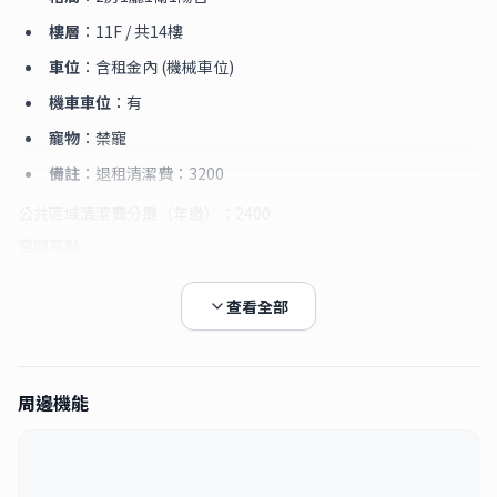
樓層
：11F / 共14樓
車位
：含租金內 (機械車位)
機車車位
：有
寵物
：禁寵
備註
：退租清潔費：3200
公共區域清潔費分攤（年繳）：2400
空間亮點
這間位於
西屯路二段、寓上逢甲
的整層住家，規劃為
2 房 1 廳 1
查看全部
衛
，搭配
電梯
與
設備齊全
的條件，日常生活更方便。11F / 14F 的樓
層位置，也讓居住感受更舒適。
周邊生活
鄰近
周邊機能
朝馬轉運站
、
全聯福利中心西屯店
、
台灣大道秋紅谷
，無論通
勤、採買或日常散步都相當順手。學區生活機能也到位，像是
上石
國小
、
至善國中
都在周邊範圍內。
適合族群