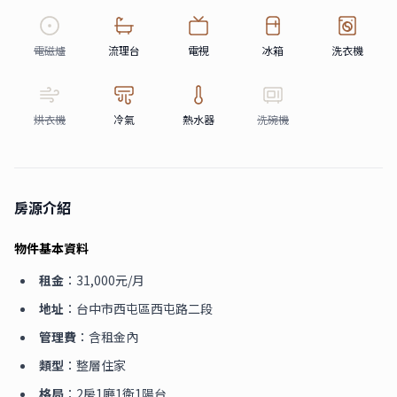
電磁爐
流理台
電視
冰箱
洗衣機
烘衣機
冷氣
熱水器
洗碗機
房源介紹
物件基本資料
租金
：31,000元/月
地址
：台中市西屯區西屯路二段
管理費
：含租金內
類型
：整層住家
格局
：2房1廳1衛1陽台