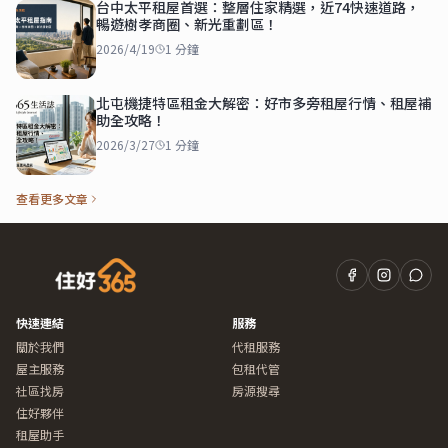
台中太平租屋首選：整層住家精選，近74快速道路，
暢遊樹孝商圈、新光重劃區！
2026/4/19
1
分鐘
北屯機捷特區租金大解密：好市多旁租屋行情、租屋補
助全攻略！
2026/3/27
1
分鐘
查看更多文章
快速連結
服務
關於我們
代租服務
屋主服務
包租代管
社區找房
房源搜尋
住好夥伴
租屋助手