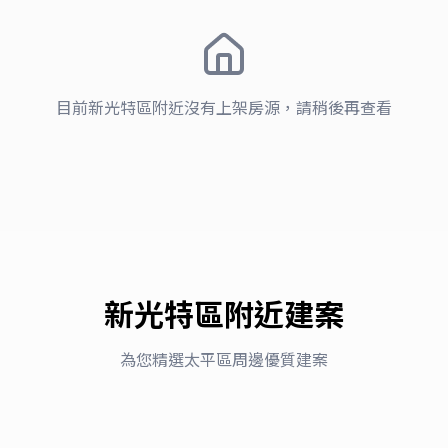
目前
新光特區
附近沒有上架房源，請稍後再查看
新光特區
附近建案
太平區 · 新光重劃區
太平區
御閑之森
大櫻國1
為您精選
太平區
周邊優質建案
近一年租金行情
25,000–30,600
2
近一年租金行情
/月
27,000
4
/月