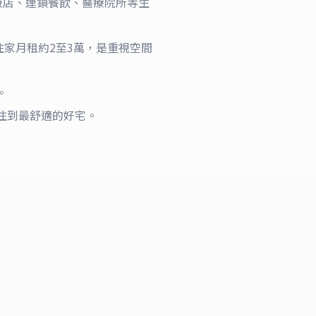
販店、連鎖餐飲、醫療院所等生
住家月租約2至3萬，是重視空間
。
格住到最舒適的好宅。