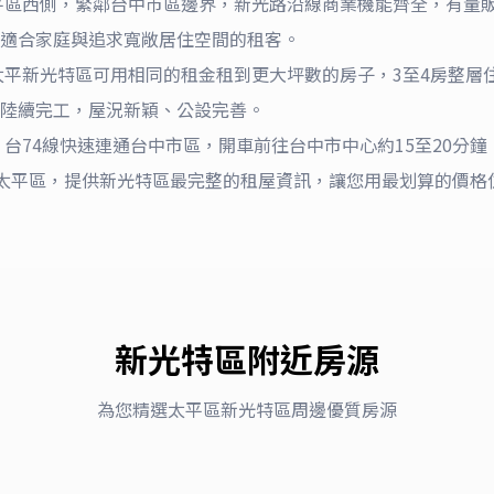
平區西側，緊鄰台中市區邊界，新光路沿線商業機能齊全，有量
適合家庭與追求寬敞居住空間的租客。
太平新光特區可用相同的租金租到更大坪數的房子，3至4房整層
陸續完工，屋況新穎、公設完善。
台74線快速連通台中市區，開車前往台中市中心約15至20分鐘
5深耕太平區，提供新光特區最完整的租屋資訊，讓您用最划算的價
新光特區
附近房源
為您精選
太平區
新光特區
周邊優質房源