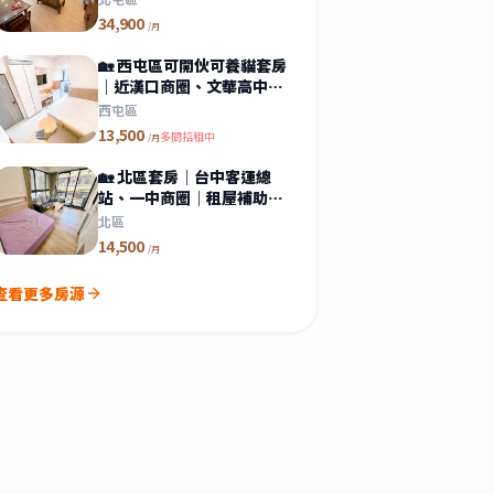
34,900
/月
🏡 西屯區可開伙可養貓套房
｜近漢口商圈、文華高中捷
運站
西屯區
13,500
多間招租中
/月
🏡 北區套房｜台中客運總
站、一中商圈｜租屋補助、
垃圾處理
北區
14,500
/月
查看更多房源