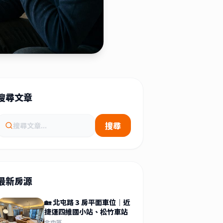
搜尋文章
搜尋
最新房源
🏡 北屯路 3 房平面車位｜近
捷運四維國小站、松竹車站
北屯區