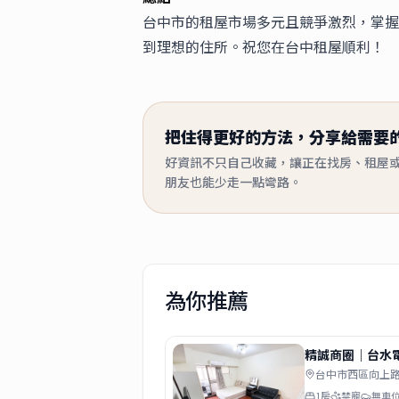
台中市的租屋市場多元且競爭激烈，掌握
到理想的住所。祝您在台中租屋順利！
把住得更好的方法，分享給需要
好資訊不只自己收藏，讓正在找房、租屋
朋友也能少走一點彎路。
為你推薦
精誠商圈｜台水
｜雙租補 台水電
台中市西區向上
1房
禁寵
無車