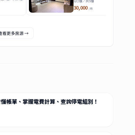
2樓／共9樓
30,000
/月
查看更多房源 →
看懂帳單、掌握電費計算、查詢停電組別！