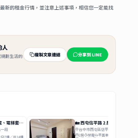
最新的租金行情，並注意上述事項，相信您一定能找
的人
複製文章連結
分享到 LINE
或規劃生活的
電、電梯套房
🏡 西屯信平路 2 房｜平面車
 代收包裹
位、近中央公園
路一段
台中市西屯區信平路
2房
禁寵
平面車位
位
7樓／共14樓