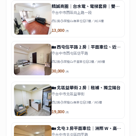
精誠商圈｜台水電、電梯套房｜雙租
補 台水電 代收包裹
台中市西區向上路一段
1房
禁寵
無車位
7樓／共14樓
13,000
/月
🏡 西屯信平路 2 房｜平面車位、近中
央公園
台中市西屯區信平路
2房
禁寵
平面車位
2樓／共9樓
30,000
/月
🏡 北區益華街 2 房｜租補、獨立陽台
台中市北區益華街
2房
禁寵
無車位
3樓／共5樓
19,800
/月
🏡 北屯 3 房平面車位｜洲際 W、高樓
景觀
台中市北屯區四平路