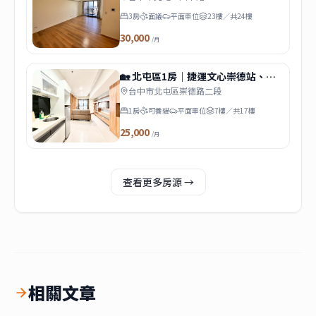
3房
面議
平面車位
23樓／共24樓
30,000
/月
🏡 北屯區1房｜捷運文心崇德站、捷
運四維國小站｜可養貓、租屋補助
台中市北屯區崇德路二段
1房
可養貓
平面車位
7樓／共17樓
25,000
/月
查看更多房源 →
相關文章