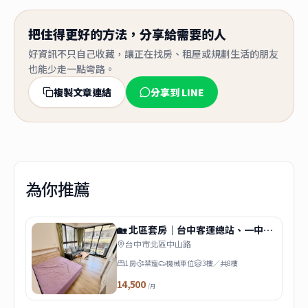
把住得更好的方法，分享給需要的人
好資訊不只自己收藏，讓正在找房、租屋或規劃生活的朋友
也能少走一點彎路。
複製文章連結
分享到 LINE
為你推薦
🏡 北區套房｜台中客運總站、一中商
圈｜租屋補助、垃圾處理
台中市北區中山路
1房
禁寵
機械車位
3樓／共8樓
14,500
/月