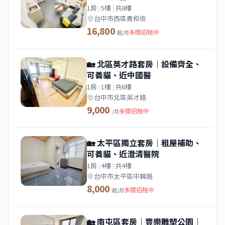
1房
|
5樓
|
共8樓
台中市西區貴和街
16,800
多間招租中
起/月
🏡 北區英才路套房｜設備齊全、
可養貓、近中國醫
1房
|
1樓
|
共6樓
台中市北區英才路
9,000
多間招租中
/月
🏡 太平區獨立套房｜租屋補助、
可養貓、近澄清醫院
1房
|
4樓
|
共4樓
台中市太平區中興路
8,000
多間招租中
起/月
🏡 南屯區套房｜豐樂雕塑公園｜