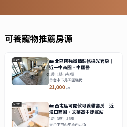
可養寵物
推薦房源
🏡 北區國強街精裝修採光套房｜
NEW
近一中商圈、中國醫
1房
|
1樓
|
共8樓
台中市北區國強街
21,000
/月
🏡 西屯區可開伙可養貓套房｜近
NEW
漢口商圈、文華高中捷運站
1房
|
3樓
|
共6樓
台中市西屯區內江街