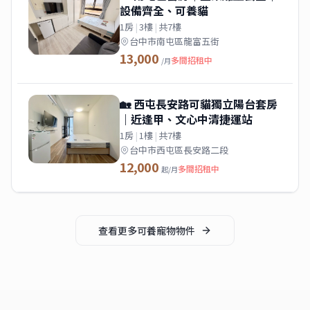
設備齊全、可養貓
1房
|
3樓
|
共7樓
台中市南屯區龍富五街
13,000
多間招租中
/月
🏡 西屯長安路可貓獨立陽台套房
｜近逢甲、文心中清捷運站
1房
|
1樓
|
共7樓
台中市西屯區長安路二段
12,000
多間招租中
起/月
查看更多
可養寵物
物件