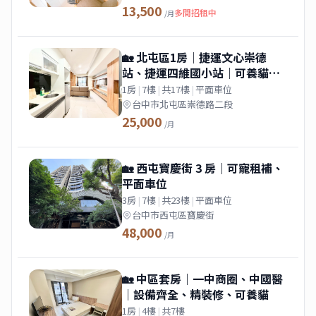
13,500
多間招租中
/月
🏡 北屯區1房｜捷運文心崇德
站、捷運四維國小站｜可養貓、
租屋補助
1房
|
7樓
|
共17樓
|
平面車位
台中市北屯區崇德路二段
25,000
/月
🏡 西屯寶慶街 3 房｜可寵租補、
平面車位
3房
|
7樓
|
共23樓
|
平面車位
台中市西屯區寶慶街
48,000
/月
🏡 中區套房｜一中商圈、中國醫
｜設備齊全、精裝修、可養貓
1房
|
4樓
|
共7樓