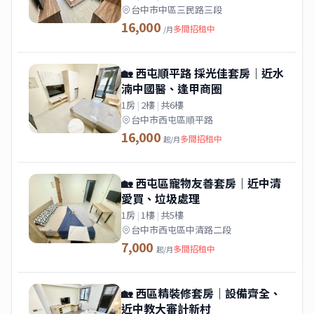
台中市中區三民路三段
16,000
多間招租中
/月
🏡 西屯順平路 採光佳套房｜近水
湳中國醫、逢甲商圈
1房
|
2樓
|
共6樓
台中市西屯區順平路
16,000
多間招租中
起/月
🏡 西屯區寵物友善套房｜近中清
愛買、垃圾處理
1房
|
1樓
|
共5樓
台中市西屯區中清路二段
7,000
多間招租中
起/月
🏡 西區精裝修套房｜設備齊全、
近中教大審計新村