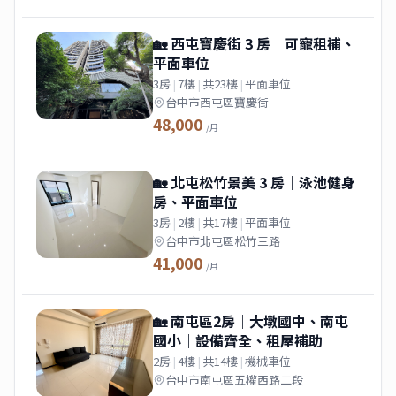
🏡 西屯寶慶街 3 房｜可寵租補、
平面車位
3房
|
7樓
|
共23樓
|
平面車位
台中市西屯區寶慶街
48,000
/月
🏡 北屯松竹景美 3 房｜泳池健身
房、平面車位
3房
|
2樓
|
共17樓
|
平面車位
台中市北屯區松竹三路
41,000
/月
🏡 南屯區2房｜大墩國中、南屯
國小｜設備齊全、租屋補助
2房
|
4樓
|
共14樓
|
機械車位
台中市南屯區五權西路二段