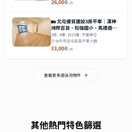
26,000
/月
🏡 北屯優質建設3房平車｜漢神
洲際百貨、松強國小、馬禮遜美
國學校｜游泳池、租補入戶籍
3房
|
4樓
|
共15樓
|
平面車位
台中市北屯區昌平東六路
33,000
/月
查看更多
游泳池
物件
其他熱門特色篩選