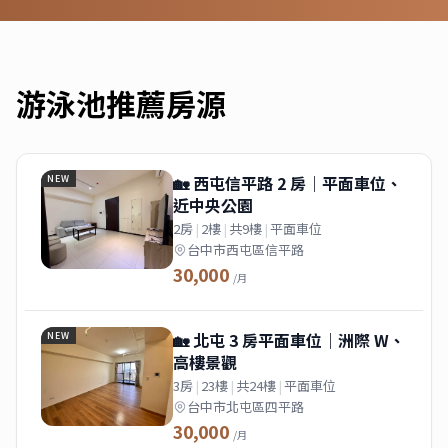
游泳池
推薦房源
🏡 西屯信平路 2 房｜平面車位、
NEW
近中央公園
2房
|
2樓
|
共9樓
|
平面車位
台中市西屯區信平路
30,000
/月
🏡 北屯 3 房平面車位｜洲際 W、
NEW
高樓景觀
3房
|
23樓
|
共24樓
|
平面車位
台中市北屯區四平路
30,000
/月