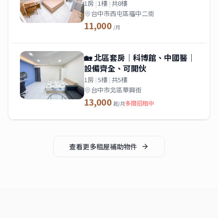
1房
|
1樓
|
共8樓
台中市西屯區福中二街
11,000
/月
🏡 北區套房｜科博館、中國醫｜
設備齊全、可開伙
1房
|
5樓
|
共5樓
台中市北區華興街
13,000
多間招租中
起/月
查看更多
租屋補助
物件