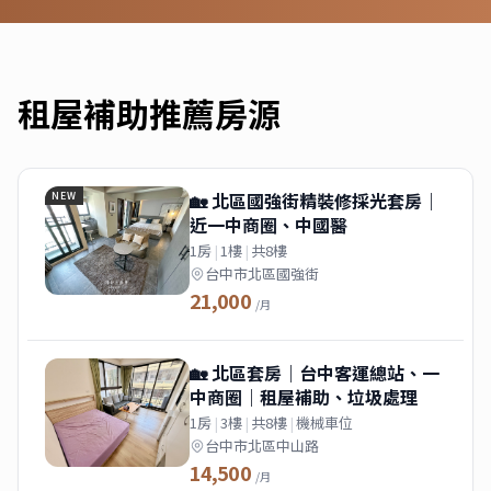
租屋補助
推薦房源
🏡 北區國強街精裝修採光套房｜
NEW
近一中商圈、中國醫
1房
|
1樓
|
共8樓
台中市北區國強街
21,000
/月
🏡 北區套房｜台中客運總站、一
中商圈｜租屋補助、垃圾處理
1房
|
3樓
|
共8樓
|
機械車位
台中市北區中山路
14,500
/月