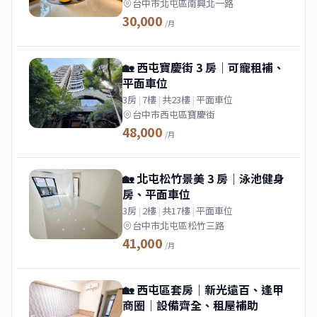
台中市北屯區南興北一路
30,000
/月
🏡 西屯寶慶街 3 房｜可寵租補、
平面車位
3房
|
7樓
|
共23樓
|
平面車位
台中市西屯區寶慶街
48,000
/月
🏡 北屯松竹景美 3 房｜泳池健身
房、平面車位
3房
|
2樓
|
共17樓
|
平面車位
台中市北屯區松竹三路
41,000
/月
🏡 西屯區套房｜新光遠百、逢甲
商圈｜設備齊全、租屋補助