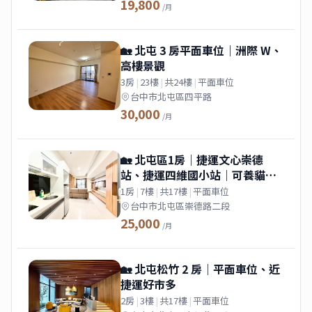
19,800
/月
🏡 北屯 3 房平面車位｜洲際 W、
高樓景觀
3房
|
23樓
|
共24樓
|
平面車位
台中市北屯區四平路
30,000
/月
🏡 北屯區1房｜捷運文心崇德
站、捷運四維國小站｜可養貓、
租屋補助
1房
|
7樓
|
共17樓
|
平面車位
台中市北屯區崇德路二段
25,000
/月
🏡 北屯松竹 2 房｜平面車位、近
捷運好市多
2房
|
3樓
|
共17樓
|
平面車位