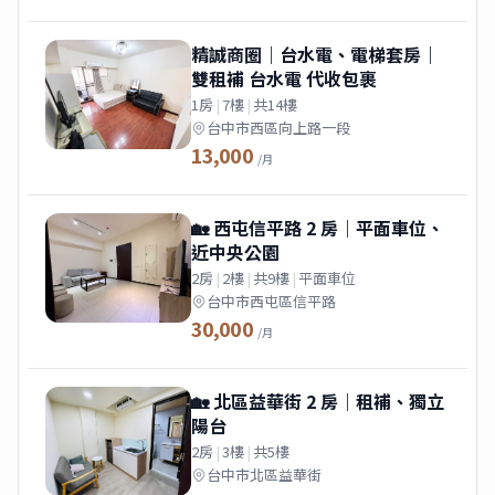
精誠商圈｜台水電、電梯套房｜
雙租補 台水電 代收包裹
1房
|
7樓
|
共14樓
台中市西區向上路一段
13,000
/月
🏡 西屯信平路 2 房｜平面車位、
近中央公園
2房
|
2樓
|
共9樓
|
平面車位
台中市西屯區信平路
30,000
/月
🏡 北區益華街 2 房｜租補、獨立
陽台
2房
|
3樓
|
共5樓
台中市北區益華街