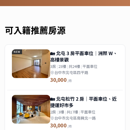
可入籍
推薦房源
🏡 北屯 3 房平面車位｜洲際 W、
NEW
高樓景觀
3房
|
23樓
|
共24樓
|
平面車位
台中市北屯區四平路
30,000
/月
🏡 北屯松竹 2 房｜平面車位、近
捷運好市多
2房
|
3樓
|
共17樓
|
平面車位
台中市北屯區南興北一路
30,000
/月