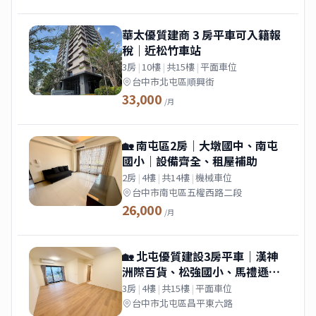
華太優質建商 3 房平車可入籍報
稅｜近松竹車站
3房
|
10樓
|
共15樓
|
平面車位
台中市北屯區順興街
33,000
/月
🏡 南屯區2房｜大墩國中、南屯
國小｜設備齊全、租屋補助
2房
|
4樓
|
共14樓
|
機械車位
台中市南屯區五權西路二段
26,000
/月
🏡 北屯優質建設3房平車｜漢神
洲際百貨、松強國小、馬禮遜美
國學校｜游泳池、租補入戶籍
3房
|
4樓
|
共15樓
|
平面車位
台中市北屯區昌平東六路