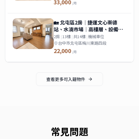
33,000
/月
🏡 北屯區2房｜捷運文心崇德
站、水湳市場｜高樓層、設備齊
全
2房
|
13樓
|
共14樓
|
機械車位
台中市北屯區梅川東路四段
22,000
/月
查看更多
可入籍
物件
常見問題