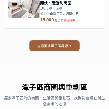
開伙、近勝利商圈
1房
|
1樓
|
共6樓
台中市潭子區大通街53巷
15,000
多間招租中
起/月
查看更多
潭子區
房源
潭子區
商圈與重劃區
探索
潭子區
內的商圈、生活圈與重劃區，找到符合通勤與生
活需求的地段