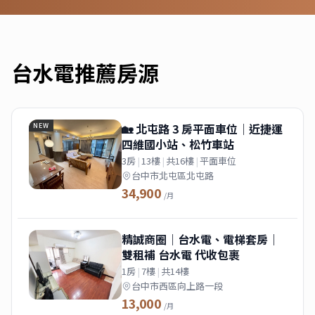
台水電
推薦房源
🏡 北屯路 3 房平面車位｜近捷運
NEW
四維國小站、松竹車站
3房
|
13樓
|
共16樓
|
平面車位
台中市北屯區北屯路
34,900
/月
精誠商圈｜台水電、電梯套房｜
雙租補 台水電 代收包裹
1房
|
7樓
|
共14樓
台中市西區向上路一段
13,000
/月