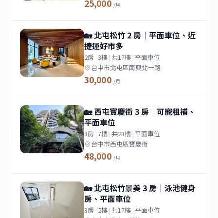
25,000
/月
🏡 北屯松竹 2 房｜平面車位、近
捷運好市多
2房
|
3樓
|
共17樓
|
平面車位
台中市北屯區南興北一路
30,000
/月
🏡 西屯寶慶街 3 房｜可寵租補、
平面車位
3房
|
7樓
|
共23樓
|
平面車位
台中市西屯區寶慶街
48,000
/月
🏡 北屯松竹景美 3 房｜泳池健身
房、平面車位
3房
|
2樓
|
共17樓
|
平面車位