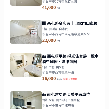
台中市北屯區松竹三路
41,000
/月
🏢 西屯路金店面｜自家門口車位
1樓
|
共4樓
|
自家門口
台中市西屯區西屯路寧夏東四街
22,000
/月
🏡 西屯順平路 採光佳套房｜近水
湳中國醫、逢甲商圈
1房
|
2樓
|
共6樓
台中市西屯區順平路
16,000
多間招租中
起/月
🏡 南屯建功路 2 房平面車位
2房
|
6樓
|
共23樓
|
平面車位
台中市南屯區建功路