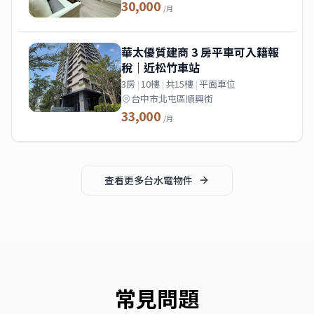
30,000
/月
華太優質建商 3 房平車可入籍報
稅｜近松竹車站
3房
|
10樓
|
共15樓
|
平面車位
台中市北屯區順興街
33,000
/月
查看更多
台水電
物件
常見問題