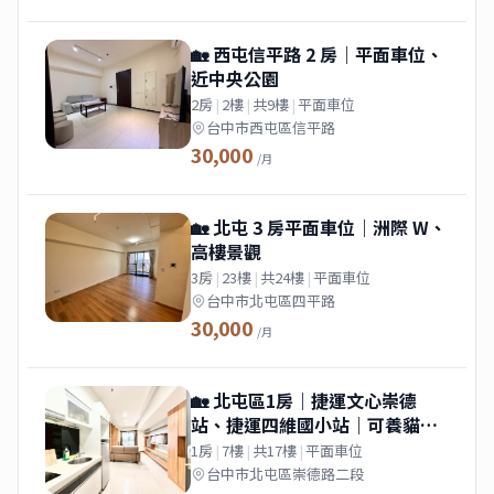
🏡 西屯信平路 2 房｜平面車位、
近中央公園
2房
|
2樓
|
共9樓
|
平面車位
台中市西屯區信平路
30,000
/月
🏡 北屯 3 房平面車位｜洲際 W、
高樓景觀
3房
|
23樓
|
共24樓
|
平面車位
台中市北屯區四平路
30,000
/月
🏡 北屯區1房｜捷運文心崇德
站、捷運四維國小站｜可養貓、
租屋補助
1房
|
7樓
|
共17樓
|
平面車位
台中市北屯區崇德路二段